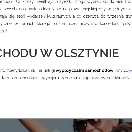
emność. Ci, którzy uwielbiają przyrodę, mogą wybrać się do lasu lub
y sposób, doskonale odnajdą się na plaży miejskiej czy w jednym z 
ają się setki wydarzeń kulturalnych, a od czerwca do września trw
tyczne, w ramach którego można uczestniczyć w koncertach, pokaza
rzeń.
HODU W OLSZTYNIE
arto zdecydować się na usługi
wypożyczalni samochodów
.
Wypoży
ych tam samochodów na wynajem. Serdecznie zapraszamy do skorzystania