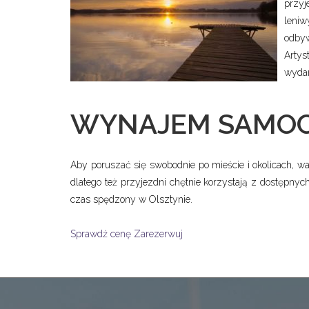
przyj
leniw
odbyw
Artys
wyda
WYNAJEM SAMOC
Aby poruszać się swobodnie po mieście i okolicach, w
dlatego też przyjezdni chętnie korzystają z dostępn
czas spędzony w Olsztynie.
Sprawdź cenę
Zarezerwuj