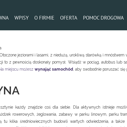
WNA
WPISY
O FIRMIE
OFERTA
POMOC DROGOWA
a
toczone jeziorami i lasami, z niedużą, urokliwą starówką i mnóstwem w
i to z pewnością doskonały pomysł. Wsiądź w pociąg, autobus lub sam
a miejscu możesz
wynająć samochód
, aby swobodnie poruszać się p
YNA
ztynie każdy znajdzie coś dla siebie. Dla aktywnych istnieje moż
ażdżek rowerowych, żeglowania, zabawy w parku linowym, parku tr
ą tu kilka średniowiecznych budowli wartych odwiedzenia, a także