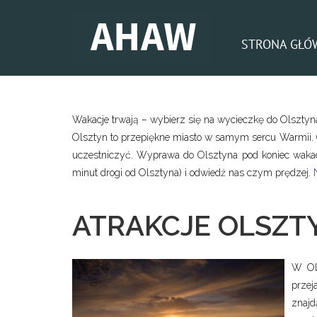
STRONA GŁÓ
Wakacje trwają – wybierz się na wycieczkę do Olsztyn
Olsztyn to przepiękne miasto w samym sercu Warmii. O
uczestniczyć. Wyprawa do Olsztyna pod koniec wakacj
minut drogi od Olsztyna) i odwiedź nas czym prędzej.
N
ATRAKCJE OLSZT
W Ols
przej
znajd