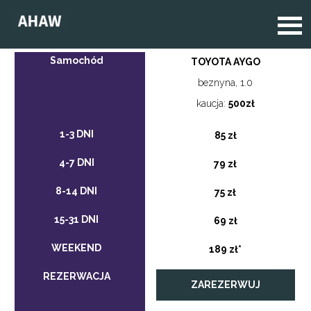
TOYOTA AYGO
beznyna, 1.0
kaucja:
500zł
85 zł
79 zł
75 zł
69 zł
189 zł*
ZAREZERWUJ