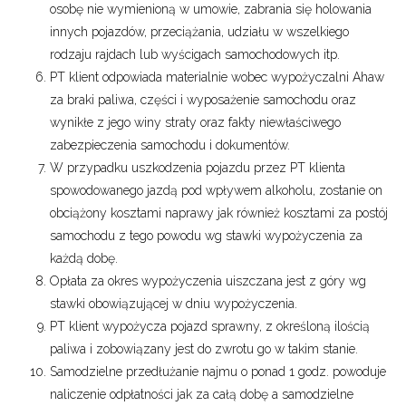
osobę nie wymienioną w umowie, zabrania się holowania
innych pojazdów, przeciążania, udziału w wszelkiego
rodzaju rajdach lub wyścigach samochodowych itp.
PT klient odpowiada materialnie wobec wypożyczalni Ahaw
za braki paliwa, części i wyposażenie samochodu oraz
wynikłe z jego winy straty oraz fakty niewłaściwego
zabezpieczenia samochodu i dokumentów.
W przypadku uszkodzenia pojazdu przez PT klienta
spowodowanego jazdą pod wpływem alkoholu, zostanie on
obciążony kosztami naprawy jak również kosztami za postój
samochodu z tego powodu wg stawki wypożyczenia za
każdą dobę.
Opłata za okres wypożyczenia uiszczana jest z góry wg
stawki obowiązującej w dniu wypożyczenia.
PT klient wypożycza pojazd sprawny, z określoną ilością
paliwa i zobowiązany jest do zwrotu go w takim stanie.
Samodzielne przedłużanie najmu o ponad 1 godz. powoduje
naliczenie odpłatności jak za całą dobę a samodzielne