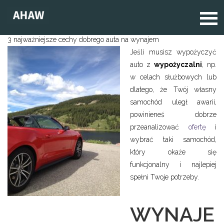
3 najważniejsze cechy dobrego auta na wynajem
Jeśli musisz wypożyczyć
auto z
wypożyczalni
, np.
w celach służbowych lub
dlatego, że Twój własny
samochód uległ awarii,
powinieneś dobrze
przeanalizować
ofertę
i
wybrać taki samochód,
który okaże się
funkcjonalny i najlepiej
spełni Twoje potrzeby.
WYNAJE