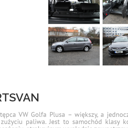
RTSVAN
tępca VW Golfa Plusa – większy, a jednocz
użyciu paliwa. Jest to samochód klasy k