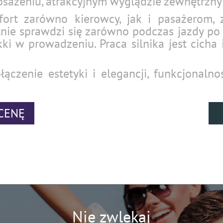
ażeniu, atrakcyjnym wyglądzie zewnętrzny
ort zarówno kierowcy, jak i pasażerom, 
ie sprawdzi się zarówno podczas jazdy po m
ki w prowadzeniu. Praca silnika jest cicha 
ączenie estetyki i elegancji, funkcjonaln
CENĘ
Nie zwlekaj