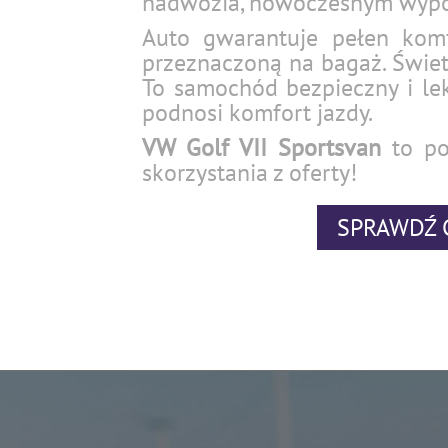
nadwozia, nowoczesnym wypos
Auto gwarantuje pełen komf
przeznaczoną na bagaż. Świetn
To samochód bezpieczny i lek
podnosi komfort jazdy.
VW Golf VII Sportsvan
to poł
skorzystania z oferty!
SPRAWDŹ 