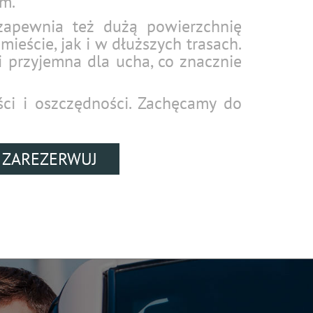
m.
zapewnia też dużą powierzchnię
ieście, jak i w dłuższych trasach.
i przyjemna dla ucha, co znacznie
ości i oszczędności. Zachęcamy do
ZAREZERWUJ