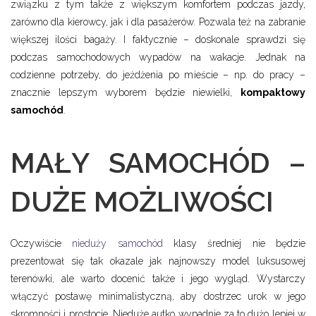
związku z tym także z większym komfortem podczas jazdy,
zarówno dla kierowcy, jak i dla pasażerów. Pozwala też na zabranie
większej ilości bagaży. I faktycznie – doskonale sprawdzi się
podczas samochodowych wypadów na wakacje. Jednak na
codzienne potrzeby, do jeżdżenia po mieście – np. do pracy –
znacznie lepszym wyborem będzie niewielki,
kompaktowy
samochód
.
MAŁY SAMOCHÓD –
DUŻE MOŻLIWOŚCI
Oczywiście
nieduży samochód
klasy średniej nie będzie
prezentował się tak okazale jak najnowszy model luksusowej
terenówki, ale warto docenić także i jego wygląd. Wystarczy
włączyć postawę minimalistyczną, aby dostrzec urok w jego
skromności i prostocie. Nieduże autko wypadnie za to dużo lepiej w