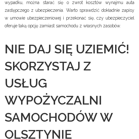
wypadku, można starać się o zwrot kosztów wynajmu auta
zastępczego z ubezpieczenia. Warto sprawdzić dokładnie zapisy
w umowie ubezpieczeniowej i przekonać się, czy ubezpieczyciel
oferuje taką opcję zamiast samochodu z własnych zasobów.
NIE DAJ SIĘ UZIEMIĆ!
SKORZYSTAJ Z
USŁUG
WYPOŻYCZALNI
SAMOCHODÓW W
OLSZTYNIE