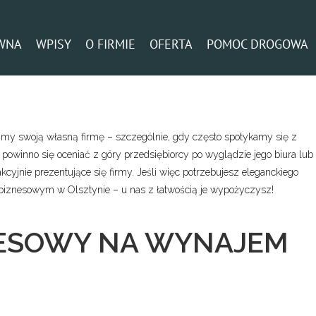
WNA
WPISY
O FIRMIE
OFERTA
POMOC DROGOWA
my swoją własną firmę – szczególnie, gdy często spotykamy się z
ie powinno się oceniać z góry przedsiębiorcy po wyglądzie jego biura lub
kcyjnie prezentujące się firmy. Jeśli więc potrzebujesz eleganckiego
u biznesowym w Olsztynie – u nas z łatwością je wypożyczysz!
ESOWY NA WYNAJEM