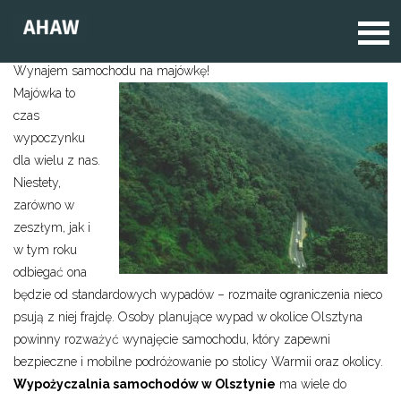
Wynajem samochodu na majówkę!
Majówka to
czas
wypoczynku
dla wielu z nas.
Niestety,
zarówno w
zeszłym, jak i
w tym roku
odbiegać ona
będzie od standardowych wypadów – rozmaite ograniczenia nieco
psują z niej frajdę. Osoby planujące wypad w okolice Olsztyna
powinny rozważyć wynajęcie samochodu, który zapewni
bezpieczne i mobilne podróżowanie po stolicy Warmii oraz okolicy.
Wypożyczalnia samochodów w Olsztynie
ma wiele do