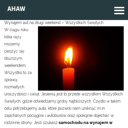
Wynajem aut na długi weekend – Wszystkich Świętych
W ciągu roku
kilka razy
możemy
cieszyć się
dłuższym
weekendem.
Wszystko to za
sprawą
rozmaitych
uroczystości i świąt. Jesienią jest to przede wszystkim Wszystkich
Świętych, gdzie odwiedzamy groby najbliższych. Często w takim
celu potrzebujemy auta, które pozwoli nam uniknąć m.in.
zapchanych pociągów i autobusów oraz spokojnie dojechać w
rodzinne strony. Jeśli szukasz
samochodu na wynajem w