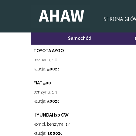
STRONA GŁÓ
Samochód
TOYOTA AYGO
beznyna, 1.0
kaucja:
500zł
FIAT 500
benzyna, 1.4
kaucja:
500zł
HYUNDAI i30 CW
kombi, benzyna, 1.4
kaucja:
1000zł