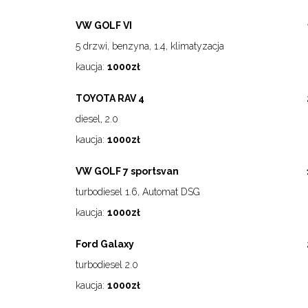
VW GOLF VI
5 drzwi, benzyna, 1.4, klimatyzacja
kaucja:
1000zł
TOYOTA RAV 4
diesel, 2.0
kaucja:
1000zł
VW GOLF 7 sportsvan
turbodiesel 1.6, Automat DSG
kaucja:
1000zł
Ford Galaxy
turbodiesel 2.0
kaucja:
1000zł