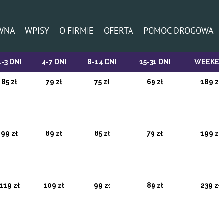
WNA
WPISY
O FIRMIE
OFERTA
POMOC DROGOWA
1-3 DNI
4-7 DNI
8-14 DNI
15-31 DNI
WEEK
85 zł
79 zł
75 zł
69 zł
189 z
99 zł
89 zł
85 zł
79 zł
199 z
119 zł
109 zł
99 zł
89 zł
239 z