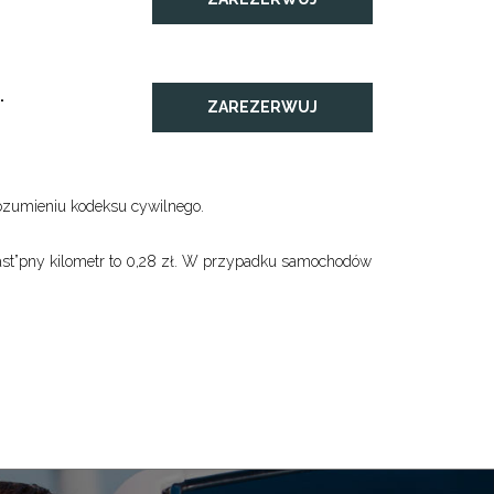
.
ZAREZERWUJ
ozumieniu kodeksu cywilnego.
ast”pny kilometr to 0,28 zł. W przypadku samochodów