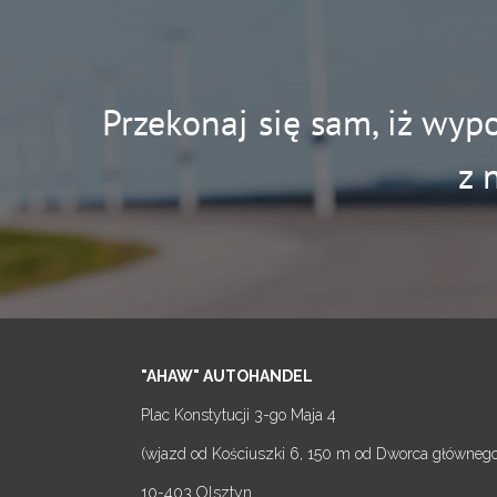
Przekonaj się sam, iż wyp
z 
"AHAW" AUTOHANDEL
Plac Konstytucji 3-go Maja 4
(wjazd od Kościuszki 6, 150 m od Dworca głównego
10-403 Olsztyn